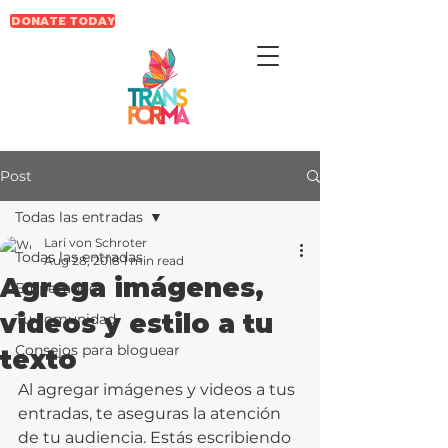
DONATE TODAY
Post
Todas las entradas
Lari von Schroter
Todas las entradas
Aug 28, 2018
1 min read
Agrega imágenes,
Empezando
videos y estilo a tu
Tu comunidad
Consejos para bloguear
texto
Al agregar imágenes y videos a tus 
entradas, te aseguras la atención 
de tu audiencia. Estás escribiendo 