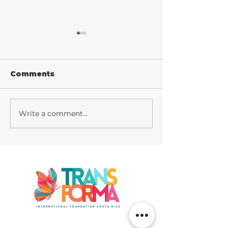
Comments
Tu blog en un
Write a comment...
Diseña un blog
increíble