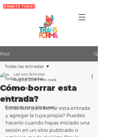
DONATE TODAY
Post
Todas las entradas
Lari von Schroter
Todas las entradas
Aug 28, 2018
1 min read
Cómo borrar esta
Empezando
entrada?
Tu comunidad
Consejos para bloguear
Estás listo para borrar esta entrada 
y agregar la tuya propia? Puedes 
hacerlo cuando hayas iniciado una 
sesión en un sitio publicado o 